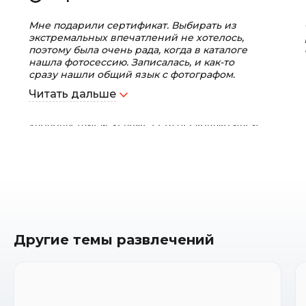
Мне подарили сертификат. Выбирать из
экстремальных впечатлений не хотелось,
поэтому была очень рада, когда в каталоге
нашла фотосессию. Записалась, и как-то
сразу нашли общий язык с фотографом.
Время съемки пролетело незаметно.
Читать дальше
Получились прекрасные фотографии,
которые до сих пор пересматриваю с
удовольствием. И даже есть несколько идей
на следующие фотосессии. Так что еще
обязательно обращусь к вам!
Другие темы развлечений