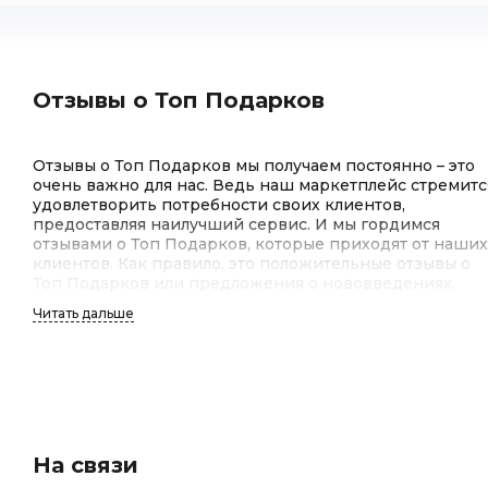
Отзывы о Топ Подарков
Отзывы о Топ Подарков мы получаем постоянно – это
очень важно для нас. Ведь наш маркетплейс стремитс
удовлетворить потребности своих клиентов,
предоставляя наилучший сервис. И мы гордимся
отзывами о Топ Подарков, которые приходят от наших
клиентов. Как правило, это положительные отзывы о
Топ Подарков или предложения о нововведениях.
Читать дальше
Отзывы клиентов о Топ Подарков
Отзывы клиентов о Топ Подарков – это для нас
важнейший индикатор качества работы. Мы гордимся
тем, что среди отзывов клиентов о Топ Подарков
На связи
преобладают положительные. Покупатели отмечают